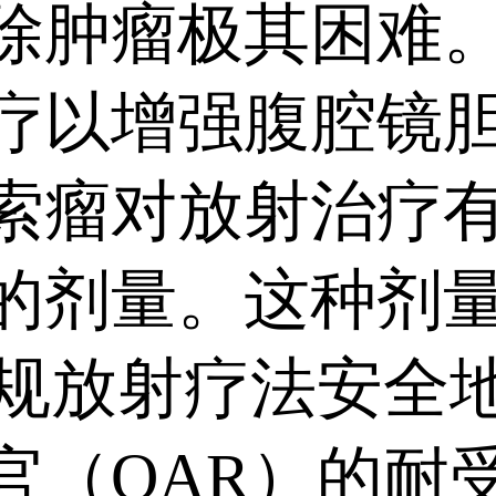
除肿瘤极其困难
疗以增强腹腔镜
索瘤对放射治疗有
多的剂量。这种剂
的常规放射疗法安
官（OAR）的耐