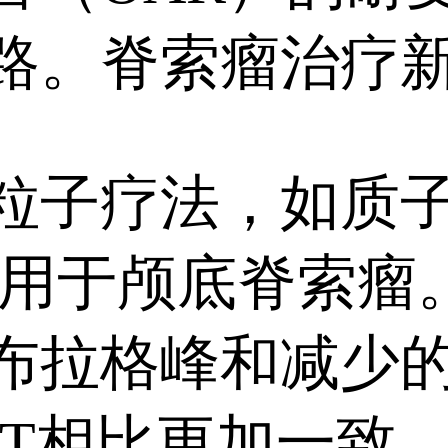
路。脊索瘤治疗
疗法，如质子疗
，已用于颅底脊索
布拉格峰和减少
RT相比更加一致