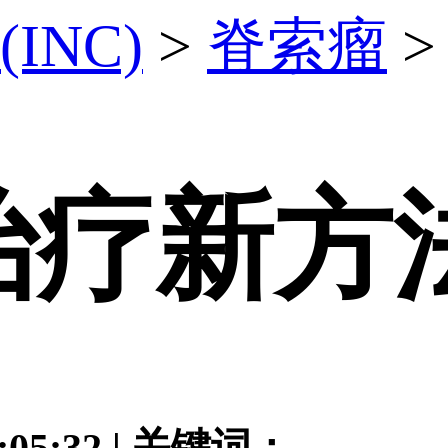
INC)
>
脊索瘤
>
治疗新方
:05:32 | 关键词：