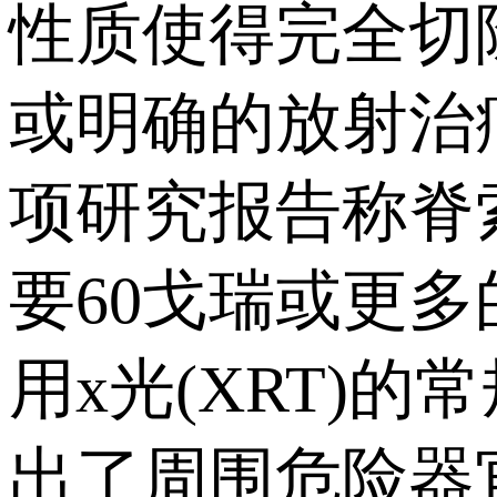
性质使得完全切
或明确的放射治
项研究报告称脊
要60戈瑞或更
用x光(XRT)
出了周围危险器