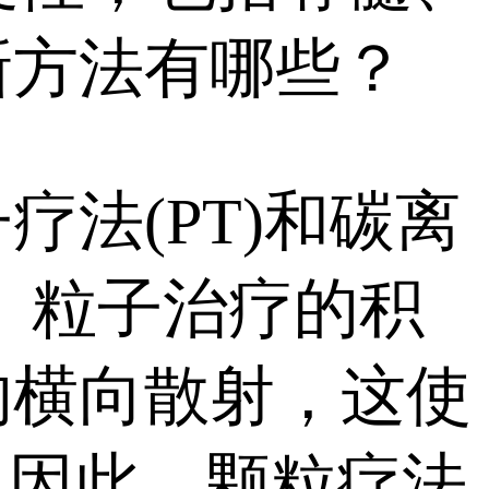
新方法有哪些？
法(PT)和碳离
瘤。粒子治疗的积
的横向散射，这使
。因此，颗粒疗法