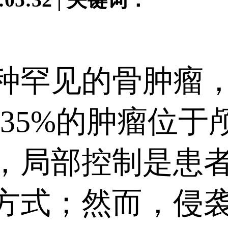
罕见的骨肿瘤，
-35%的肿瘤位
，局部控制是患
方式；然而，侵