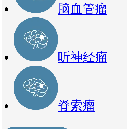
脑血管瘤
听神经瘤
脊索瘤