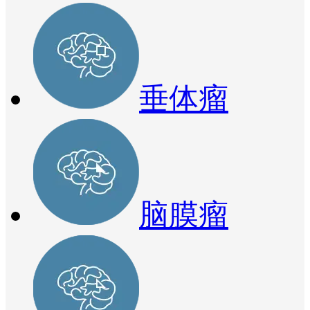
垂体瘤
脑膜瘤