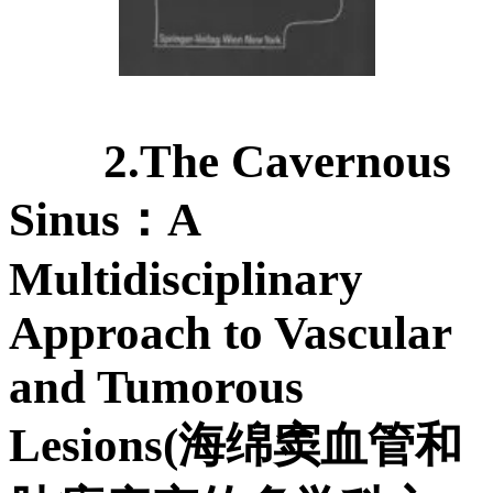
2.The Cavernous
Sinus：A
Multidisciplinary
Approach to Vascular
and Tumorous
Lesions(海绵窦血管和