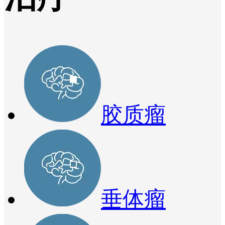
胶质瘤
垂体瘤