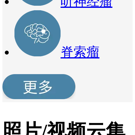
听神经瘤
脊索瘤
照片/视频云集