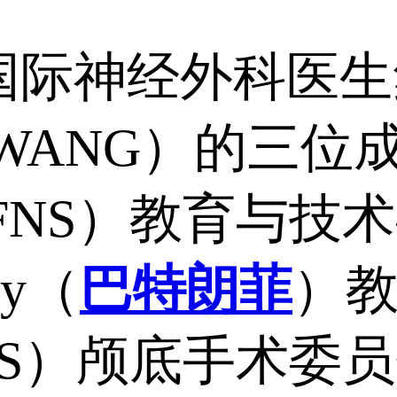
际神经外科医生
WANG）的三位
FNS）教育与技
ffy（
巴特朗菲
）
NS）颅底手术委