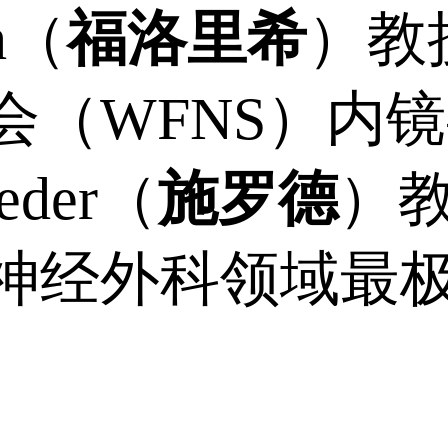
ch（
福洛里希
）教
会（WFNS）内
oeder（
施罗德
）
神经外科领域最