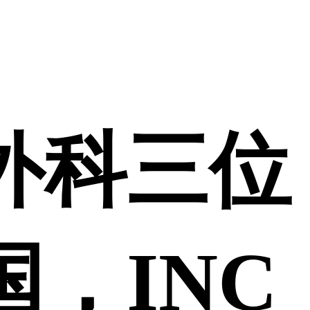
外科三位
，INC