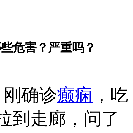
癫痫有哪些危害？严重吗？
刚确诊
癫痫
，吃
我拉到走廊，问了