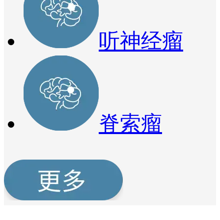
听神经瘤
脊索瘤