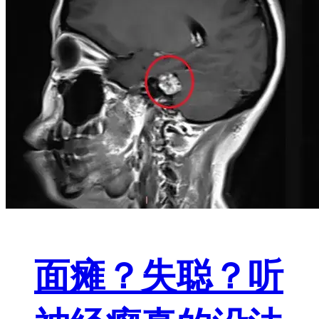
面瘫？失聪？听