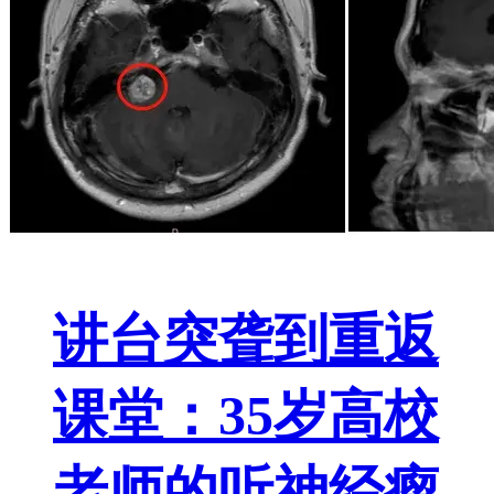
讲台突聋到重返
课堂：35岁高校
老师的听神经瘤