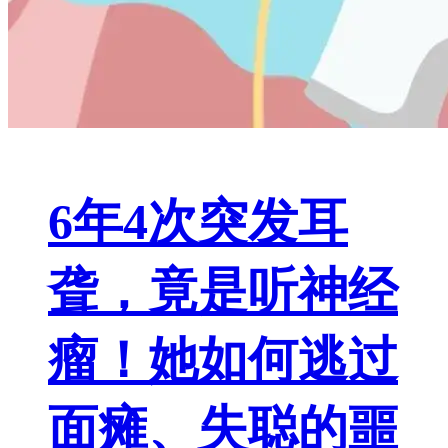
6年4次突发耳
聋，竟是听神经
瘤！她如何逃过
面瘫、失聪的噩