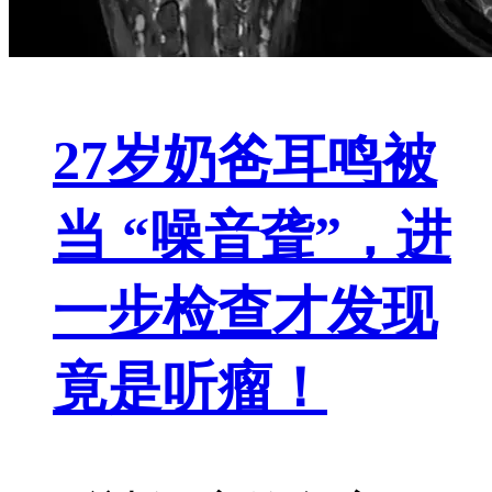
27岁奶爸耳鸣被
当 “噪音聋”，进
一步检查才发现
竟是听瘤！