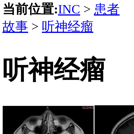
当前位置:
INC
>
患者
故事
>
听神经瘤
听神经瘤