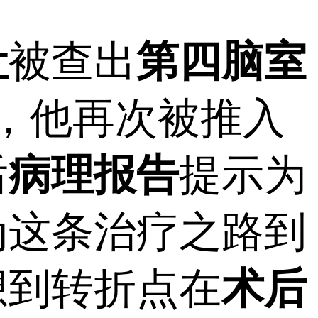
吐
被查出
第四脑室
天，他再次被推入
后
病理报告
提示为
为这条治疗之路到
想到转折点在
术后