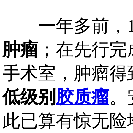
一年多前，1
肿瘤
；在先行完
手术室，肿瘤得
低级别
胶质瘤
。
此已算有惊无险