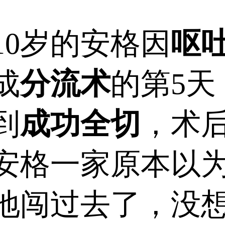
0岁的安格因
呕
成
分流术
的第5
到
成功全切
，术
安格一家原本以
地闯过去了，没