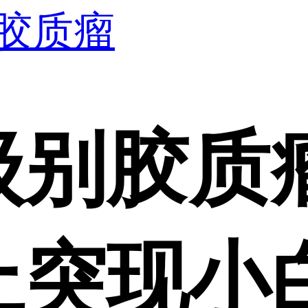
胶质瘤
级别胶质
上突现小