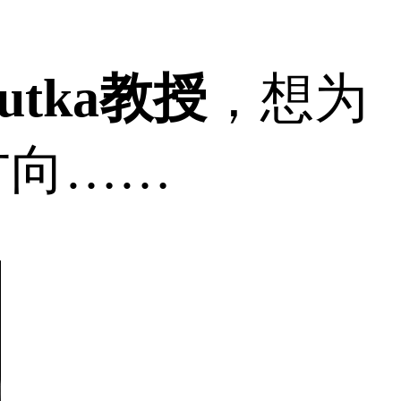
utka教授
，想为
方向……